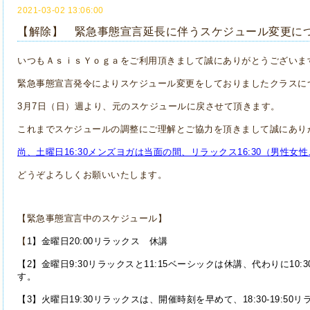
2021-03-02 13:06:00
【解除】 緊急事態宣言延長に伴うスケジュール変更に
いつもＡｓｉｓＹｏｇａをご利用頂きまして誠にありがとうございま
緊急事態宣言発令によりスケジュール変更をしておりましたクラスに
3月7日（日）週より、元のスケジュールに戻させて頂きます。
これまでスケジュールの調整にご理解とご協力を頂きまして誠にあり
尚、土曜日16:30メンズヨガは当面の間、リラックス16:30（男性
どうぞよろしくお願いいたします。
【緊急事態宣言中のスケジュール】
【
1】
金曜日20:00
リラックス 休講
【2】
金曜日9:30リラックスと11:15ベーシックは休講
、
代わりに10:3
す。
【3】
火曜日19:30リラックスは、開催時刻を早めて、18:30-19:50