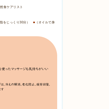
自然食ケアリスト
指をじっくり30分）
■
（オイルで身