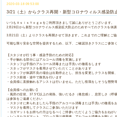
2020-03-18 09:53:00
3/21（土）からクラス再開・新型コロナウィルス感染防
いつもＡｓｉｓＹｏｇａをご利用頂きまして誠にありがとうございます。
2月28日から新型コロナウイルス感染拡大防止のためすべてのクラスを休
3月21日（土）よりクラスを再開させて頂きます。これまでのご理解とご
可能な限り安全な空間を提供するため、以下、ご確認頂きクラスにご参加
【スタジオが行う事・感染予防のための対応】
・手が触れる部分にはアルコール消毒を実施します
・スタッフは手指のアルコール消毒または手洗いの徹底をします
・スタッフがマスクを着用させていただくことがあります
・スタッフが体調不良の場合は出勤停止とし、担当を変更しクラスを開催
・クラス前後・途中で換気を行います
・会員様に直接触れるアシストは行いません。ただし怪我をしそうな態勢
【会員様へのお願い】
・風邪の症状、37.5℃以上の発熱、強いだるさ（倦怠感）、息苦しさ（呼
は参加をご遠慮ください
・スタジオに来られましたら手指のアルコール消毒または手洗いの徹底を
・マスクを着用してクラスにご参加いただけます
・ヨガマットをお持ちの方はなるべくご持参いただくようご協力をおねが
・レンタルヨガマット、ブロック等は使用後、アルコール消毒をお願いし